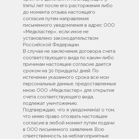
(пять) лет после его расторжения либо
до момента отзыва настоящего
согласия путем направления
письменного уведомления в адрес ООО
«Медкластер», если иное не
установлено законодательством
Российской Федерации.
В случае не заключения договора счета
соответствующего вида по каким-либо
Лечение храпа
причинам настоящее согласие дается
сроком на 30 (тридцать) дней. По
Лечение заложенности носа
истечении указанного срока все мои
Лицензия клиники
персональные данные, предоставленные
мною ООО «Медкластер» для открытия
счета соответствующего вида,
© ООО «Медкластер» 2021 - 2024
подлежат уничтожению.
Политика конфиденциальности
Подтверждаю, что я уведомлен(а) о том,
Разработка сайта
что имею право отозвать настоящее
согласие в любой момент путем подачи
в ООО письменного заявления. Всю
ответственность за неблагоприятные